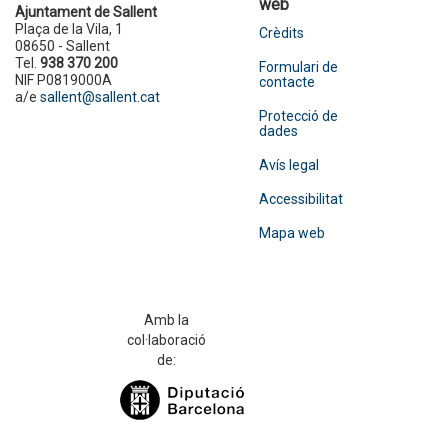
web
Ajuntament de Sallent
Plaça de la Vila, 1
Crèdits
08650 - Sallent
Tel.
938 370 200
Formulari de
NIF P0819000A
contacte
a/e
sallent@sallent.cat
Protecció de
dades
Avís legal
Accessibilitat
Mapa web
Amb la
col·laboració
de: