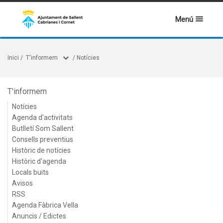
Menú
Inici
/
T'informem
/
Notícies
T'informem
Notícies
Agenda d'activitats
Butlletí Som Sallent
Consells preventius
Històric de notícies
Històric d'agenda
Locals buits
Avisos
RSS
Agenda Fàbrica Vella
Anuncis / Edictes