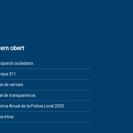
ern obert
icipació ciutadana
icipa 311
ió de serveis
al de transparència
ria Anual de la Policia Local 2025
ia ètica