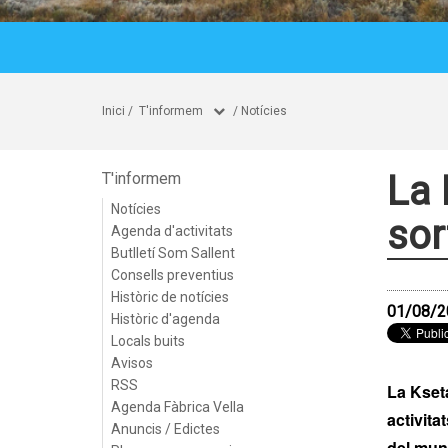
Inici
/
T'informem
/
Notícies
La 
T'informem
Notícies
sor
Agenda d'activitats
Butlletí Som Sallent
Consells preventius
Històric de notícies
01/08/2
Històric d'agenda
Locals buits
Avisos
RSS
La Kseta
Agenda Fàbrica Vella
activita
Anuncis / Edictes
del muni