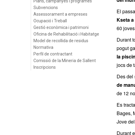
Plans, campanyes i programes
Subvencions
El passat
Assessorament a empreses
Kseta a
Ocupació i Treball
60 joves
Gestió econòmica i patrimoni
Oficina de Rehabilitació i Habitatge
Durant to
Model de recollida de residus
pogut ga
Normativa
Perfil de contractant
la pisci
Comissió de la Mineria de Sallent
jocs de t
Inscripcions
Des del 
de manu
de 12 no
Es tract
Bages, M
Jove de
Durant e