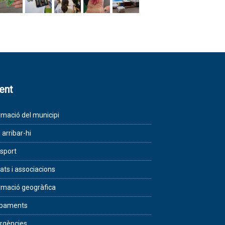
lent
rmació del municipi
arribar-hi
sport
tats i associacions
rmació geogràfica
ipaments
rgències