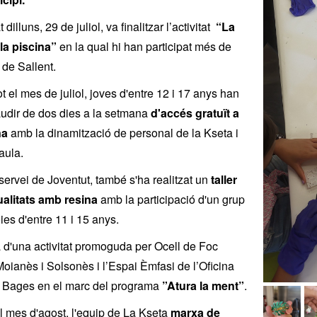
 dilluns, 29 de juliol, va finalitzar l’activitat
“La
 la piscina”
en la qual hi han participat més de
 de Sallent.
t el mes de juliol, joves d'entre 12 i 17 anys han
udir de dos dies a la setmana
d'accés gratuït a
na
amb la dinamització de personal de la Kseta i
aula.
servei de Joventut, també s'ha realitzat un
taller
alitats amb resina
amb la participació d'un grup
ies d'entre 11 i 15 anys.
a d'una activitat promoguda per Ocell de Foc
oianès i Solsonès i l’Espai Èmfasi de l’Oficina
l Bages en el marc del programa
”Atura la ment”
.
l mes d'agost, l'equip de La Kseta
marxa de