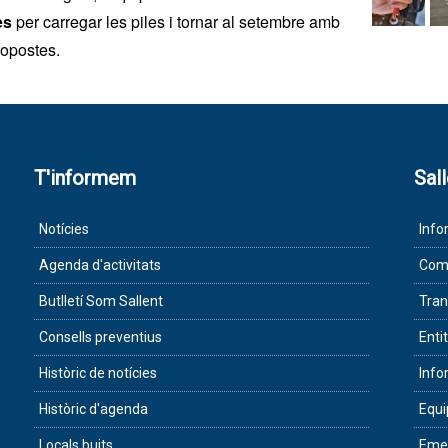
es
per carregar les piles i tornar al setembre amb
opostes.
T'informem
Sal
Notícies
Info
Agenda d'activitats
Com 
Butlletí Som Sallent
Tran
Consells preventius
Enti
Històric de notícies
Info
Històric d'agenda
Equ
Locals buits
Eme