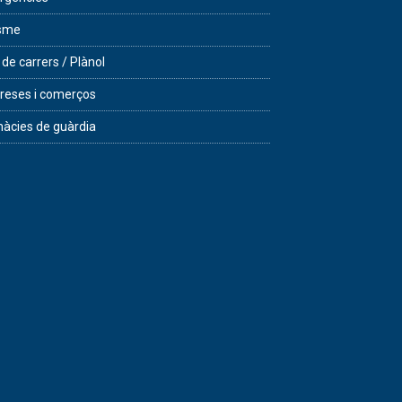
isme
 de carrers / Plànol
eses i comerços
àcies de guàrdia