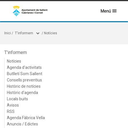
Menú
Inici
/
T'informem
/
Notícies
T'informem
Notícies
Agenda d'activitats
Butlletí Som Sallent
Consells preventius
Històric de notícies
Històric d'agenda
Locals buits
Avisos
RSS
Agenda Fàbrica Vella
Anuncis / Edictes