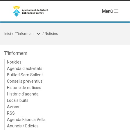
Menú
Inici
/
T'informem
/
Notícies
T'informem
Notícies
Agenda d'activitats
Butlletí Som Sallent
Consells preventius
Històric de notícies
Històric d'agenda
Locals buits
Avisos
RSS
Agenda Fàbrica Vella
Anuncis / Edictes