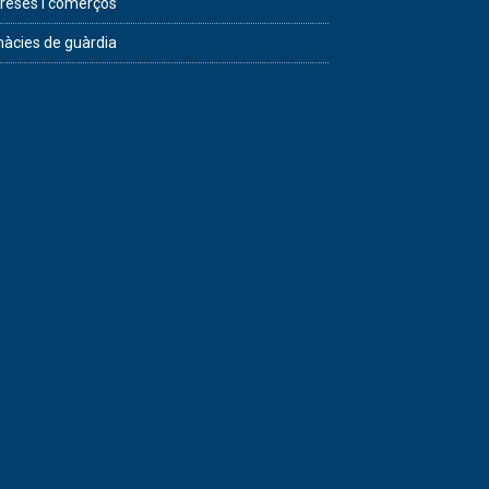
eses i comerços
àcies de guàrdia