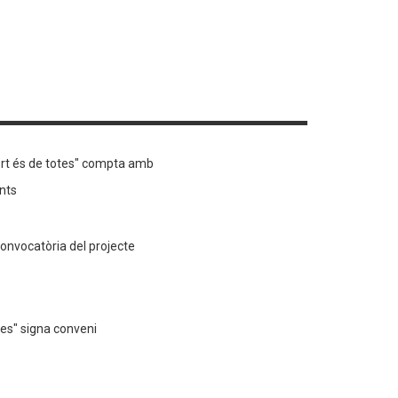
hort és de totes" compta amb
ants
convocatòria del projecte
tes" signa conveni