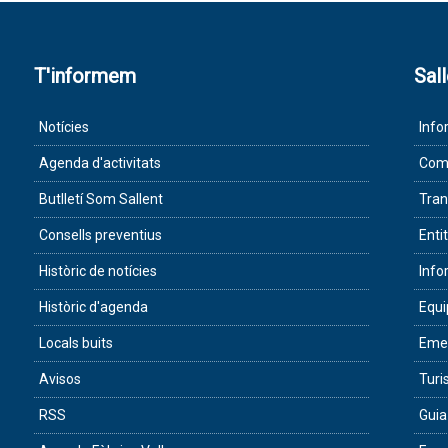
T'informem
Sal
Notícies
Info
Agenda d'activitats
Com 
Butlletí Som Sallent
Tran
Consells preventius
Enti
Històric de notícies
Info
Històric d'agenda
Equ
Locals buits
Eme
Avisos
Tur
RSS
Guia