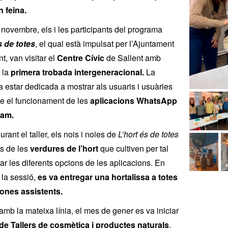
 feina.
 novembre, els i les participants del programa
s de totes
, el qual està impulsat per l’Ajuntament
t, van visitar el
Centre Cívic
de Sallent amb
 la
primera trobada intergeneracional.
La
a estar dedicada a mostrar als usuaris i usuàries
re el funcionament de les
aplicacions WhatsApp
ram.
rant el taller, els nois i noies de
L’hort és de totes
ús de les
verdures de l’hort
que cultiven per tal
ar les diferents opcions de les aplicacions. En
r la sessió,
es va entregar una hortalissa a totes
sones assistents.
amb la mateixa línia, el mes de gener es va iniciar
 de Tallers de cosmètica i productes naturals
,