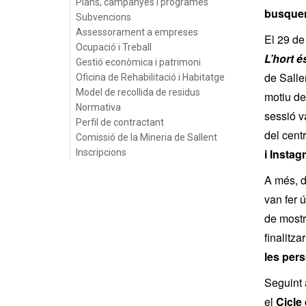
Plans, campanyes i programes
busquen
Subvencions
Assessorament a empreses
El 29 de
Ocupació i Treball
L’hort é
Gestió econòmica i patrimoni
de Sallen
Oficina de Rehabilitació i Habitatge
Model de recollida de residus
motiu de
Normativa
sessió v
Perfil de contractant
del cent
Comissió de la Mineria de Sallent
i Instag
Inscripcions
A més, du
van fer 
de mostr
finalitza
les per
Seguint 
el
Cicle