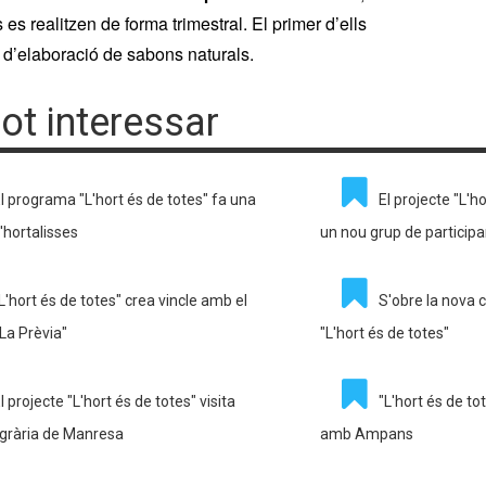
 es realitzen de forma trimestral. El primer d’ells
l d’elaboració de sabons naturals.
pot interessar
l programa "L'hort és de totes" fa una
El projecte "L'
'hortalisses
un nou grup de particip
L'hort és de totes" crea vincle amb el
S'obre la nova 
"La Prèvia"
"L'hort és de totes"
l projecte "L'hort és de totes" visita
"L'hort és de to
Agrària de Manresa
amb Ampans