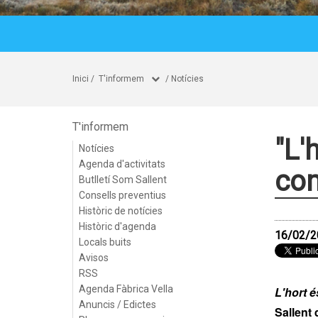
Inici
/
T'informem
/
Notícies
T'informem
"L'
Notícies
Agenda d'activitats
com
Butlletí Som Sallent
Consells preventius
Històric de notícies
Històric d'agenda
16/02/2
Locals buits
Avisos
RSS
Agenda Fàbrica Vella
L'hort é
Anuncis / Edictes
Sallent