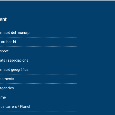
lent
rmació del municipi
arribar-hi
sport
tats i associacions
rmació geogràfica
ipaments
rgències
isme
 de carrers / Plànol