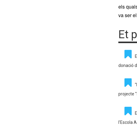
els quals
va ser e
Et 
E
donació d
"
projecte 
E
l'Escola 