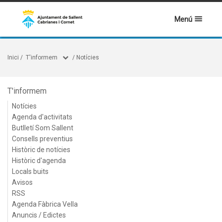
Menú
Inici
/
T'informem
/
Notícies
T'informem
Notícies
Agenda d'activitats
Butlletí Som Sallent
Consells preventius
Històric de notícies
Històric d'agenda
Locals buits
Avisos
RSS
Agenda Fàbrica Vella
Anuncis / Edictes