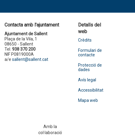
Contacta amb l'ajuntament
Detalls del
web
Ajuntament de Sallent
Plaça de la Vila, 1
Crèdits
08650 - Sallent
Tel.
938 370 200
Formulari de
NIF P0819000A
contacte
a/e
sallent@sallent.cat
Protecció de
dades
Avís legal
Accessibilitat
Mapa web
Amb la
col·laboració