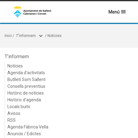
Menú
Inici
/
T'informem
/
Notícies
T'informem
Notícies
Agenda d'activitats
Butlletí Som Sallent
Consells preventius
Històric de notícies
Històric d'agenda
Locals buits
Avisos
RSS
Agenda Fàbrica Vella
Anuncis / Edictes