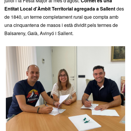
juliol i la Festa Major al mes d'agost.
Cornet és una
Entitat Local d'Àmbit Territorial agregada a Sallent
des
de 1840, un terme completament rural que compta amb
una cinquantena de masos i està dividit pels termes de
Balsareny, Gaià, Avinyó i Sallent.