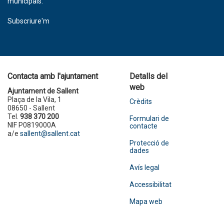
municipals.
Subscriure'm
Contacta amb l'ajuntament
Detalls del
web
Ajuntament de Sallent
Plaça de la Vila, 1
Crèdits
08650 - Sallent
Tel.
938 370 200
Formulari de
NIF P0819000A
contacte
a/e
sallent@sallent.cat
Protecció de
dades
Avís legal
Accessibilitat
Mapa web