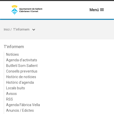
Menú
Inici
/
T'informem
T'informem
Notícies
Agenda d'activitats
Butlletí Som Sallent
Consells preventius
Històric de notícies
Històric d'agenda
Locals buits
Avisos
RSS
Agenda Fàbrica Vella
Anuncis / Edictes