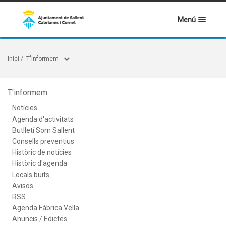
Menú
Inici
/
T'informem
T'informem
Notícies
Agenda d'activitats
Butlletí Som Sallent
Consells preventius
Històric de notícies
Històric d'agenda
Locals buits
Avisos
RSS
Agenda Fàbrica Vella
Anuncis / Edictes