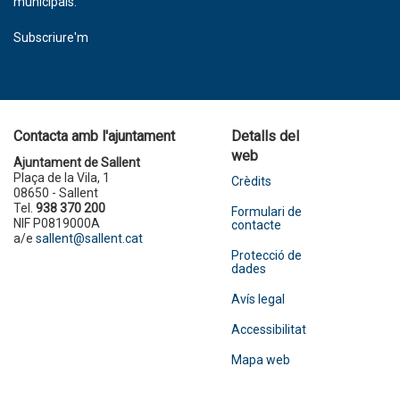
municipals.
Subscriure'm
Contacta amb l'ajuntament
Detalls del
web
Ajuntament de Sallent
Plaça de la Vila, 1
Crèdits
08650 - Sallent
Tel.
938 370 200
Formulari de
NIF P0819000A
contacte
a/e
sallent@sallent.cat
Protecció de
dades
Avís legal
Accessibilitat
Mapa web