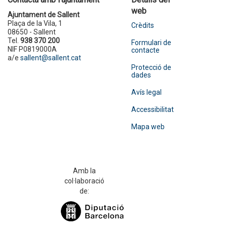
web
Ajuntament de Sallent
Plaça de la Vila, 1
Crèdits
08650 - Sallent
Tel.
938 370 200
Formulari de
NIF P0819000A
contacte
a/e
sallent@sallent.cat
Protecció de
dades
Avís legal
Accessibilitat
Mapa web
Amb la
col·laboració
de: