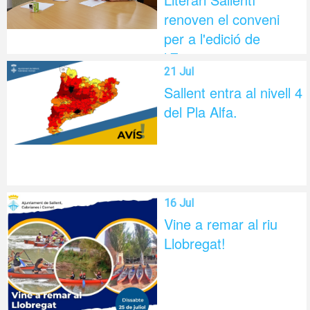
renoven el conveni
per a l'edició de
l'Esparver
21 Jul
Sallent entra al nivell 4
del Pla Alfa.
16 Jul
Vine a remar al riu
Llobregat!