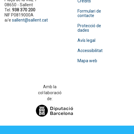
Crèdits
08650 - Sallent
Tel.
938 370 200
Formulari de
NIF P0819000A
contacte
a/e
sallent@sallent.cat
Protecció de
dades
Avís legal
Accessibilitat
Mapa web
Amb la
col·laboració
de: