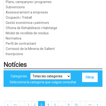
Plans, campanyes i programes
Subvencions
Assessorament a empreses
Ocupació i Treball
Gestió econòmica i patrimoni
Oficina de Rehabilitació i Habitatge
Model de recollida de residus
Normativa
Perfil de contractant
Comissió de la Mineria de Sallent
Inscripcions
Notícies
Categories
Selecciona la categoria que vulguis consultar
<
<<
1
2
3
4
5
...
9
10
>>
>