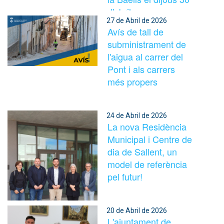
d'abril.
27 de Abril de 2026
Avís de tall de
subministrament de
l'aigua al carrer del
Pont i als carrers
més propers
24 de Abril de 2026
La nova Residència
Municipal i Centre de
dia de Sallent, un
model de referència
pel futur!
20 de Abril de 2026
L'ajuntament de