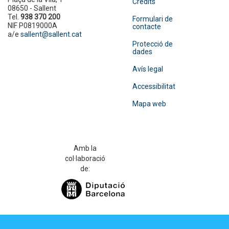
Crèdits
08650 - Sallent
Tel.
938 370 200
Formulari de
NIF P0819000A
contacte
a/e
sallent@sallent.cat
Protecció de
dades
Avís legal
Accessibilitat
Mapa web
Amb la
col·laboració
de: