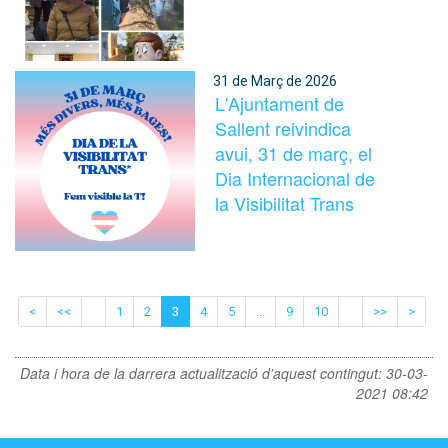
31 de Març de 2026
L'Ajuntament de
Sallent reivindica
avui, 31 de març, el
Dia Internacional de
la Visibilitat Trans
<
<<
1
2
3
4
5
...
9
10
>>
>
Data i hora de la darrera actualització d'aquest contingut:
30-03-
2021 08:42