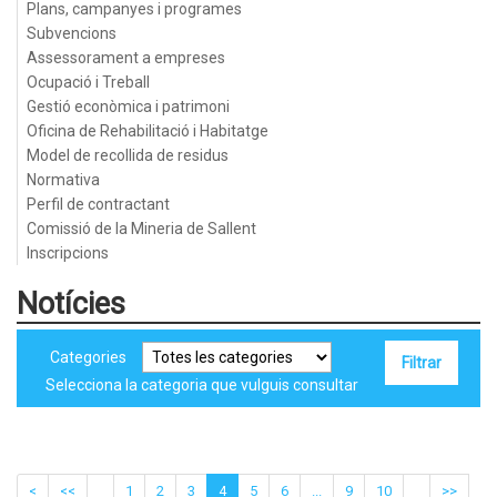
Plans, campanyes i programes
Subvencions
Assessorament a empreses
Ocupació i Treball
Gestió econòmica i patrimoni
Oficina de Rehabilitació i Habitatge
Model de recollida de residus
Normativa
Perfil de contractant
Comissió de la Mineria de Sallent
Inscripcions
Notícies
Categories
Selecciona la categoria que vulguis consultar
<
<<
1
2
3
4
5
6
...
9
10
>>