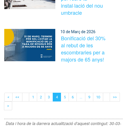
instal·lació del nou
umbracle
10 de Març de 2026
Bonificació del 30%
al rebut de les
escombraries per a
majors de 65 anys!
<
<<
1
2
3
4
5
6
...
9
10
>>
>
Data i hora de la darrera actualització d'aquest contingut:
30-03-