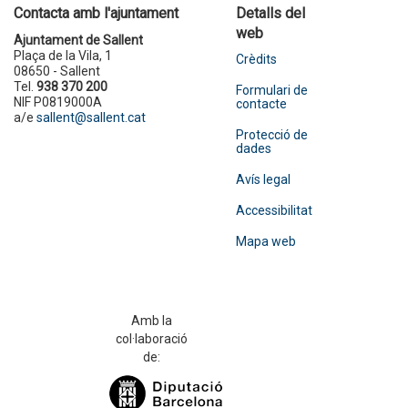
Contacta amb l'ajuntament
Detalls del
web
Ajuntament de Sallent
Plaça de la Vila, 1
Crèdits
08650 - Sallent
Tel.
938 370 200
Formulari de
NIF P0819000A
contacte
a/e
sallent@sallent.cat
Protecció de
dades
Avís legal
Accessibilitat
Mapa web
Amb la
col·laboració
de: